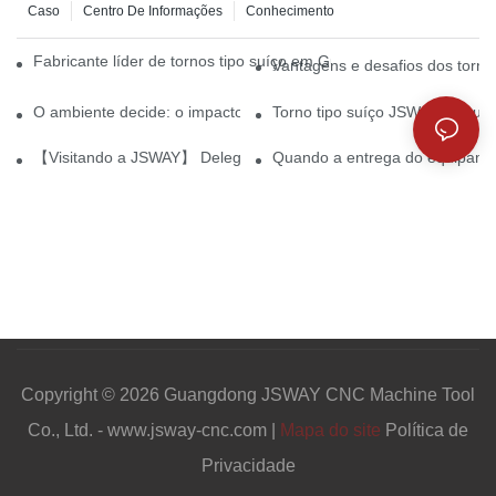
Caso
Centro De Informações
Conhecimento
Fabricante líder de tornos tipo suíço em Guangdong em 2026
Vantagens e desafios dos torn
O ambiente decide: o impacto dos detalhes na precisão das máqu
Torno tipo suíço JSWAY: Impuls
【Visitando a JSWAY】 Delegação da Escola Secundária nº 1 de B
Quando a entrega do equipamen
Copyright © 2026 Guangdong JSWAY CNC Machine Tool
Co., Ltd. - www.jsway-cnc.com |
Mapa do site
Política de
Privacidade