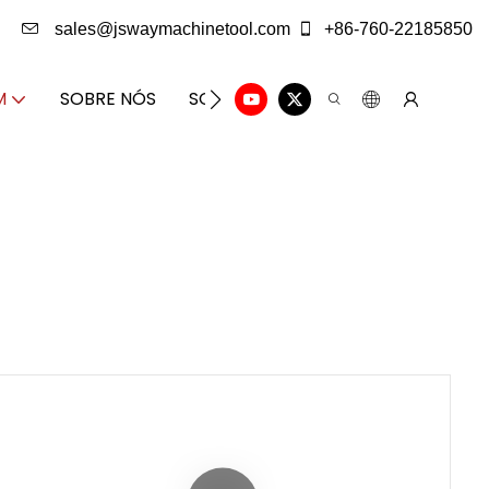
sales@jswaymachinetool.com
+86-760-22185850
M
SOBRE NÓS
SOLUÇÃO
CENTRO DE INFORM