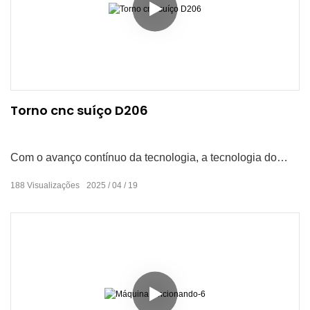
Torno cnc suíço D206
Com o avanço contínuo da tecnologia, a tecnologia do
torno suíço também está se desenvolvendo e aprimorando
188
Visualizações
2025
04
19
constantemente. Acreditamos que isso desempenhará um
papel mais importante no futuro campo do processamento
mecânico.