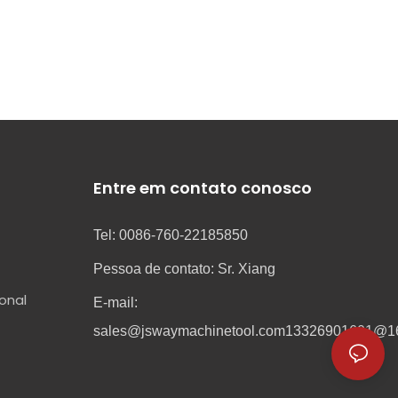
Entre em contato conosco
Tel: 0086-760-22185850
Pessoa de contato: Sr. Xiang
onal
E-mail:
sales@jswaymachinetool.com
13326901601@1