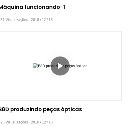
Máquina funcionando-1
281
Visualizações
2018
12
18
B8D produzindo peças ópticas
296
Visualizações
2018
12
18