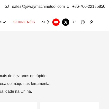
sales@jswaymachinetool.com
+86-760-22185850
M
SOBRE NÓS
SOLUÇÃO
CENTRO DE INFORM
ais de dez anos de rápido
inesa de máquinas-ferramenta.
qualidade na China.