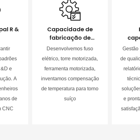
pal R &
Capacidade de
fabricação de
cap
peças-chave
pro
antir
Desenvolvemos fuso
Gestão 
aten
padrões
elétrico, torre motorizada,
de quali
grand
R&D e
ferramenta motorizada,
relatór
ução. A
inventamos compensação
técni
enheiros
de temperatura para torno
soluçõe
 anos de
suíço
e pront
em CNC
satisfaç