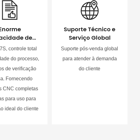
Enorme
Suporte Técnico e
acidade de
Serviço Global
dução para
7S, controle total
Suporte pós-venda global
der pedidos
dade do processo,
para atender à demanda
es e variados
ios de verificação
do cliente
ca. Fornecendo
s CNC completas
as para uso para
ão ideal do cliente