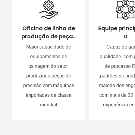
Oficina de linha de
Equipe princi
produção de peças
D
de máquinas-
Maior capacidade de
Capaz de gar
ferramenta
equipamentos de
qualidade, com 
usinagem do setor,
de processo 
produzindo peças de
padrões de prod
precisão com máquinas
maioria dos eng
importadas de classe
com mais de 30
mundial
experiência 