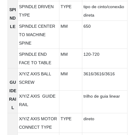
SPINDLE DRIVEN
TYPE
tipo de cinto/conexão
SPI
TYPE
direta
ND
SPINDLE CENTER
MM
650
LE
TO MACHINE
SPINE
SPINDLE END
MM
120-720
FACE TO TABLE
X/Y/Z AXIS BALL
MM
3616/3616/3616
GU
SCREW
IDE
X/Y/Z AXIS GUIDE
trilho de guia linear
RAI
RAIL
L
X/Y/Z AXIS MOTOR
TYPE
direto
CONNECT TYPE