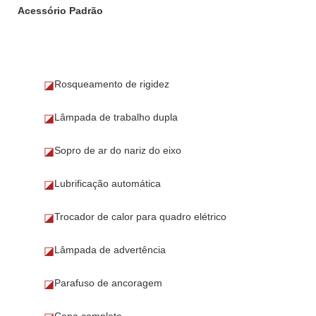
Acessório Padrão
Rosqueamento de rigidez
◪
Lâmpada de trabalho dupla
◪
Sopro de ar do nariz do eixo
◪
Lubrificação automática
◪
Trocador de calor para quadro elétrico
◪
Lâmpada de advertência
◪
Parafuso de ancoragem
◪
Capa completa