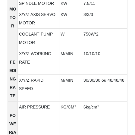
SPINDLE MOTOR
KW
7.5/11
MO
X/Y/Z AXIS SERVO
KW
3/3/3
TO
MOTOR
R
COOLANT PUMP
W
750W*2
MOTOR
X/Y/Z WORKING
M/MIN
10/10/10
FE
RATE
EDI
NG
X/Y/Z RAPID
M/MIN
30/30/30 ou 48/48/48
RA
SPEED
TE
AIR PRESSURE
KG/CM²
6kg/cm²
PO
WE
R/A