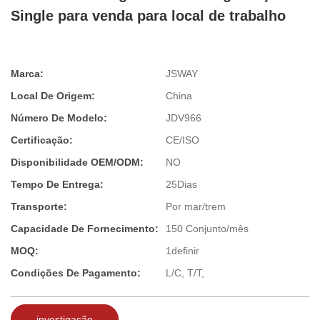
Single para venda para local de trabalho
Marca:
JSWAY
Local De Origem:
China
Número De Modelo:
JDV966
Certificação:
CE/ISO
Disponibilidade OEM/ODM:
NO
Tempo De Entrega:
25Dias
Transporte:
Por mar/trem
Capacidade De Fornecimento:
150 Conjunto/mês
MOQ:
1definir
Condições De Pagamento:
L/C, T/T,
investigação