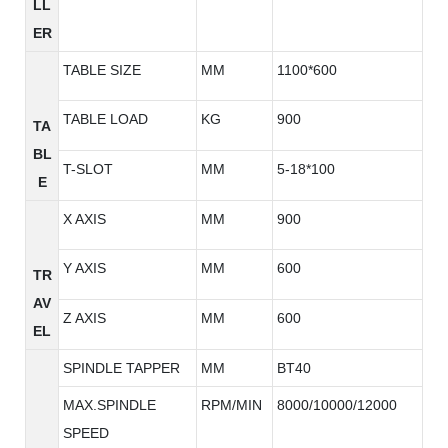
LL
ER
TABLE SIZE
MM
1100*600
TABLE LOAD
KG
900
TA
BL
T-SLOT
MM
5-18*100
E
X AXIS
MM
900
Y AXIS
MM
600
TR
AV
Z AXIS
MM
600
EL
SPINDLE TAPPER
MM
BT40
MAX.SPINDLE
RPM/MIN
8000/10000/12000
SPEED