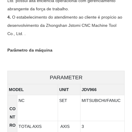
Ltd. possui alta eficiência operacional com gerenciamento
abrangente da força de trabalho.
4.
O estabelecimento do atendimento ao cliente é propício ao
desenvolvimento da Zhongshan Jstomi CNC Machine Tool
Co., Ltd. .
Parâmetro da máquina
PARAMETER
MODEL
UNIT
JDV966
NC
SET
MITSUBICHI/FANUC
CO
NT
RO
TOTAL AXIS
AXIS
3