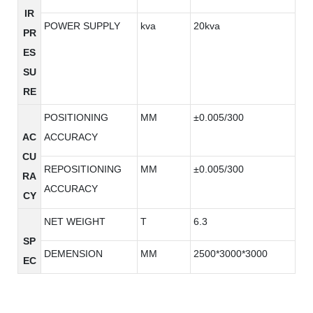
IR
POWER SUPPLY
kva
20kva
PR
ES
SU
RE
POSITIONING
MM
±0.005/300
AC
ACCURACY
CU
REPOSITIONING
MM
±0.005/300
RA
ACCURACY
CY
NET WEIGHT
T
6.3
SP
DEMENSION
MM
2500*3000*3000
EC