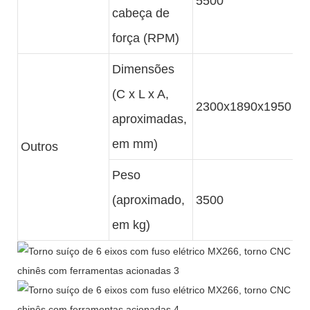
5500
cabeça de
força (RPM)
Dimensões
(C x L x A,
2300x1890x1950
aproximadas,
em mm)
Outros
Peso
(aproximado,
3500
em kg)