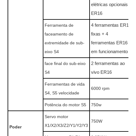
elétricas opcionais
ER16
Ferramenta de
4 ferramentas ER16
faceamento de
fixas + 4
extremidade de sub-
ferramentas ER16
eixo S4
em funcionamento
face final do sub-eixo
2 ferramentas ao
S4
vivo ER16
Ferramentas de vida
6000 rpm
S4, S5 velocidade
Potência do motor S5
750w
Servo motor
750W
X1/X2/X3/Z2/Y1/Y2/Y3
Poder