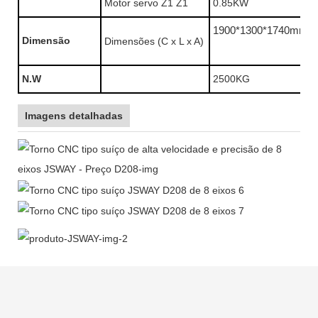
Motor servo Z1 Z1
0.85KW
1900*1300*1740mm
Dimensão
Dimensões (C x L x A)
N.W
2500KG
Imagens detalhadas