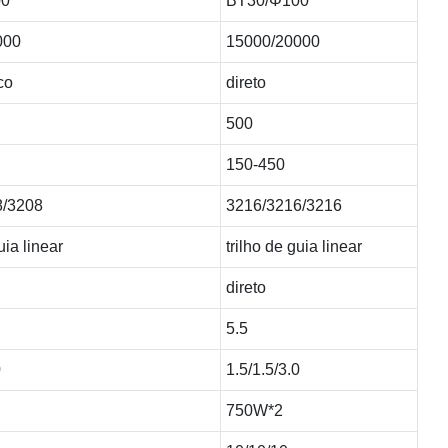
00
BT30/Φ100
000
15000/20000
co
direto
500
150-450
8/3208
3216/3216/3216
uia linear
trilho de guia linear
direto
5.5
0
1.5/1.5/3.0
750W*2