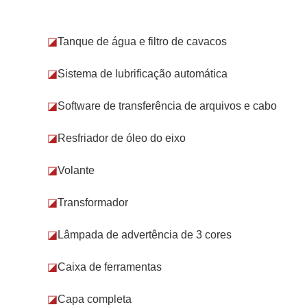
◪
Tanque de água e filtro de cavacos
◪
Sistema de lubrificação automática
◪
Software de transferência de arquivos e cabo
◪
Resfriador de óleo do eixo
◪
Volante
◪
Transformador
◪
Lâmpada de advertência de 3 cores
◪
Caixa de ferramentas
◪
Capa completa