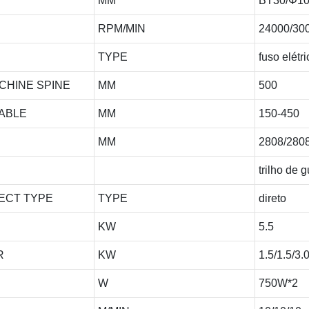
MM
BT30/Φ1
RPM/MIN
24000/30
TYPE
fuso elétri
CHINE SPINE
MM
500
TABLE
MM
150-450
MM
2808/280
trilho de g
NECT TYPE
TYPE
direto
KW
5.5
OR
KW
1.5/1.5/3.
W
750W*2