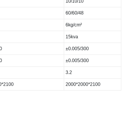
10/10/10
60/60/48
6kg/cm²
15kva
0
±0.005/300
0
±0.005/300
3.2
0*2100
2000*2000*2100