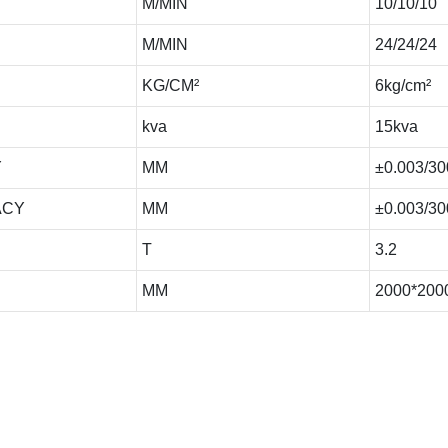
M/MIN
10/10/10
M/MIN
24/24/24
KG/CM²
6kg/cm²
kva
15kva
Y
MM
±0.003/30
ACY
MM
±0.003/30
T
3.2
MM
2000*200