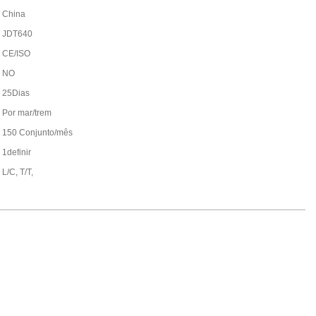
China
JDT640
CE/ISO
NO
25Dias
Por mar/trem
150 Conjunto/mês
1definir
L/C, T/T,