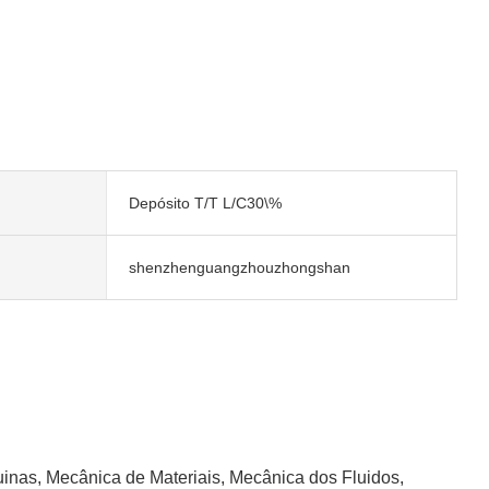
Depósito T/T L/C30\%
shenzhenguangzhouzhongshan
as, Mecânica de Materiais, Mecânica dos Fluidos,