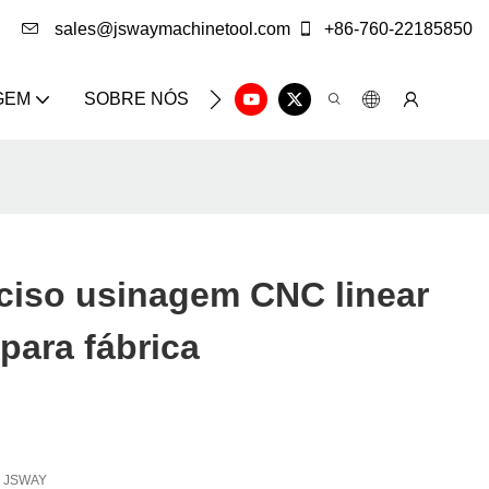
sales@jswaymachinetool.com
+86-760-22185850
GEM
SOBRE NÓS
SOLUÇÃO
CENTRO DE IN
ciso usinagem CNC linear
para fábrica
JSWAY