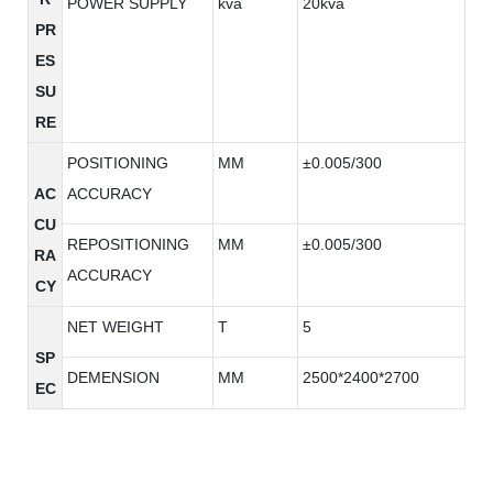
POWER SUPPLY
kva
20kva
PR
ES
SU
RE
POSITIONING
MM
±0.005/300
AC
ACCURACY
CU
REPOSITIONING
MM
±0.005/300
RA
ACCURACY
CY
NET WEIGHT
T
5
SP
DEMENSION
MM
2500*2400*2700
EC