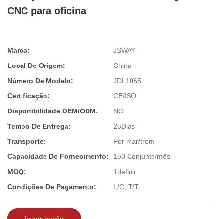
CNC para oficina
Marca:
JSWAY
Local De Origem:
China
Número De Modelo:
JDL1065
Certificação:
CE/ISO
Disponibilidade OEM/ODM:
NO
Tempo De Entrega:
25Dias
Transporte:
Por mar/trem
Capacidade De Fornecimento:
150 Conjunto/mês
MOQ:
1definir
Condições De Pagamento:
L/C, T/T,
investigação