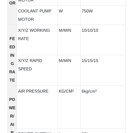
OR
COOLANT PUMP
W
750W
MOTOR
X/Y/Z WORKING
M/MIN
10/10/10
FE
RATE
ED
IN
X/Y/Z RAPID
M/MIN
15/15/15
G
SPEED
RA
TE
AIR PRESSURE
KG/CM²
6kg/cm²
PO
WE
R/
AI
R