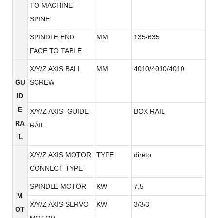
TO MACHINE
SPINE
SPINDLE END
MM
135-635
FACE TO TABLE
X/Y/Z AXIS BALL
MM
4010/4010/4010
GU
SCREW
ID
E
X/Y/Z AXIS GUIDE
BOX RAIL
RA
RAIL
IL
X/Y/Z AXIS MOTOR
TYPE
direto
CONNECT TYPE
SPINDLE MOTOR
KW
7.5
M
X/Y/Z AXIS SERVO
KW
3/3/3
OT
MOTOR