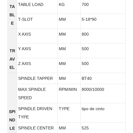
TABLE LOAD
KG
700
TA
BL
T-SLOT
MM
5-18*90
E
X AXIS
MM
800
Y AXIS
MM
500
TR
AV
Z AXIS
MM
500
EL
SPINDLE TAPPER
MM
BT40
MAX.SPINDLE
RPM/MIN
8000/10000
SPEED
SPINDLE DRIVEN
TYPE
tipo de cinto
SPI
TYPE
ND
SPINDLE CENTER
MM
525
LE