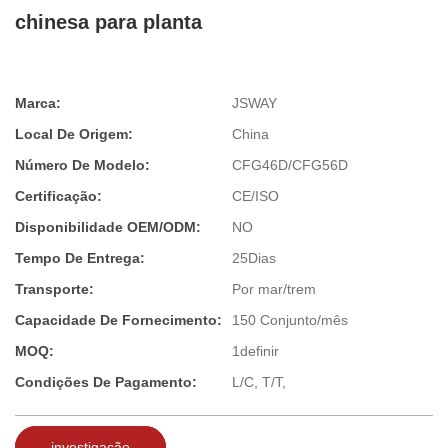
chinesa para planta
Marca:
JSWAY
Local De Origem:
China
Número De Modelo:
CFG46D/CFG56D
Certificação:
CE/ISO
Disponibilidade OEM/ODM:
NO
Tempo De Entrega:
25Dias
Transporte:
Por mar/trem
Capacidade De Fornecimento:
150 Conjunto/mês
MOQ:
1definir
Condições De Pagamento:
L/C, T/T,
investigação