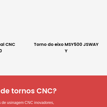
nal CNC
Torno do eixo MSY500 JSWAY
0
Y
 de tornos CNC?
os de usinagem CNC inovadores,