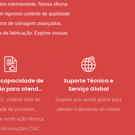
os internamente. Nossa oficina
m rigoroso controle de qualidade
ntros de usinagem avançados,
 de fabricação. Explore nossas
 capacidade de
Suporte Técnico e
o para atender
Serviço Global
os grandes e
, controle total de
Suporte pós-venda global para
variados
ade do processo,
atender à demanda do cliente
de verificação técnica.
ndo soluções CNC