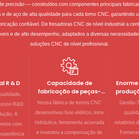
e precisão — construídos com componentes principais fabricad
e de aço de alta qualidade para cada torno CNC, garantindo u
ricação confiável. De fresadoras CNC de nível industrial a ce
is ​​e de alto desempenho, adaptados a diversas necessidades
soluções CNC de nível profissional.
al R & D
Capacidade de
Enorme
fabricação de peças-
produçã
qualidade,
chave
pedid
Nossa fábrica de tornos CNC
Gestão 7S
ocesso R&D
desenvolveu fuso elétrico, torre
qualid
dução. A
hidráulica, ferramenta acionada
relatórios 
heiros com
e inventou a compensação de
Fornece
experiência