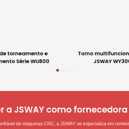
 de torneamento e
Torno multifuncio
mento Série WU800
JSWAY WY30
er a JSWAY como fornecedora
confiável de máquinas CNC, a JSWAY se especializa em centr