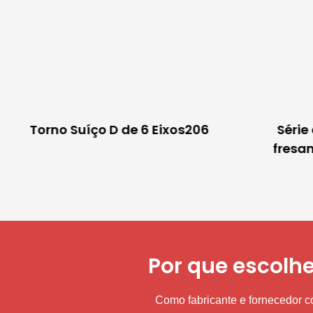
Torno Suíço D de 6 Eixos206
Série
fresa
Por que escolh
Como fabricante e fornecedor 