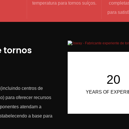
temperatura para tornos suíços.
completas
para satis
e tornos
20
incluindo centros de
YEARS OF EXPER
ão) para oferecer recursos
mponentes atendam a
estabelecendo a base para