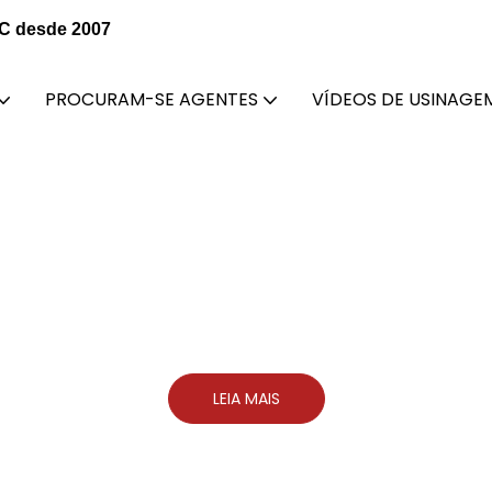
NC desde 2007
PROCURAM-SE AGENTES
VÍDEOS DE USINAGE
original de tornos CNC da 
 uma máquina de torno CNC de classe mund
LEIA MAIS