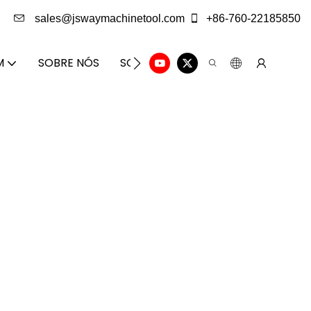
sales@jswaymachinetool.com
+86-760-22185850
M
SOBRE NÓS
SOLUÇÃO
CENTRO DE INFORM
World Brands
ial por um custo menor.