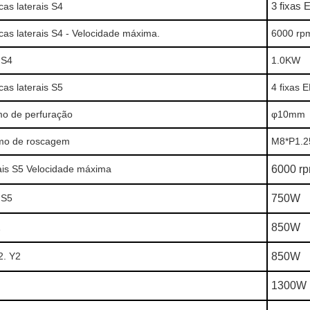
cas laterais S4
3 fixas 
cas laterais S4 - Velocidade máxima.
6000 rp
 S4
1.0KW
cas laterais S5
4 fixas 
o de perfuração
φ10mm
mo de roscagem
M8*P1.2
ais S5 Velocidade máxima
6000 r
 S5
750W
1
850W
2. Y2
850W
1300W