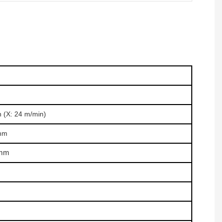
 (X: 24 m/min)
mm
3mm