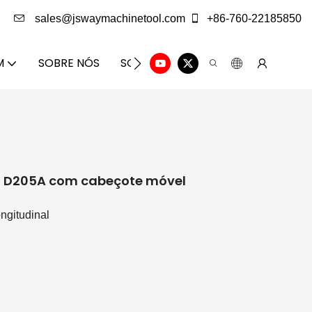
sales@jswaymachinetool.com
+86-760-22185850
M
SOBRE NÓS
SOLUÇÃO
CENTRO DE INFORM
C D205A com cabeçote móvel
ongitudinal