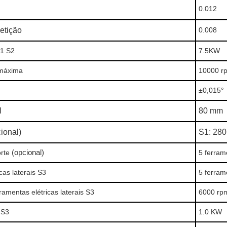
0.012
etição
0.008
S1 S2
7.5KW
 máxima
10000 r
±0,015°
l
80 mm
ional)
S1: 28
rte
(opcional)
5 ferram
cas laterais S3
5 ferram
ramentas elétricas laterais S3
6000 rp
 S3
1.0 KW