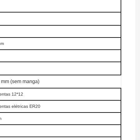
pm
0 mm (sem manga)
entas 12*12
entas elétricas ER20
m