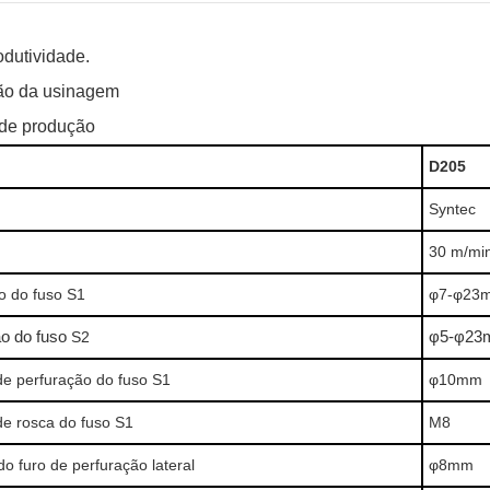
odutividade.
são da usinagem
o de produção
D205
Syntec
30 m/min
o do fuso S1
φ7-φ23
ão do fuso
S2
φ5-φ2
e perfuração do fuso S1
φ10mm
e rosca do fuso S1
M8
 furo de perfuração lateral
φ8mm