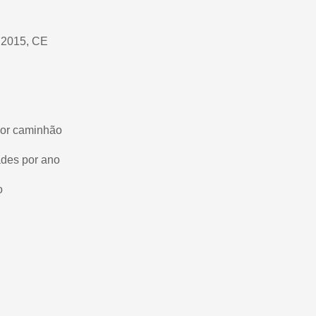
:2015, CE
por caminhão
des por ano
o