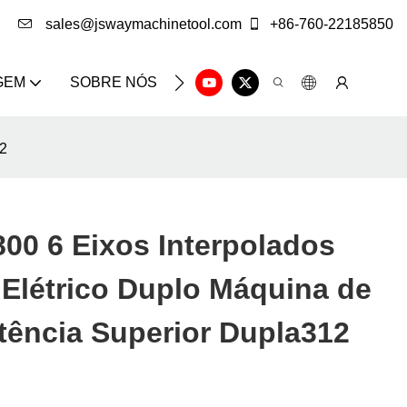
sales@jswaymachinetool.com
+86-760-22185850
GEM
SOBRE NÓS
SOLUÇÃO
CENTRO DE IN
12
0 6 Eixos Interpolados
 Elétrico Duplo Máquina de
tência Superior Dupla312