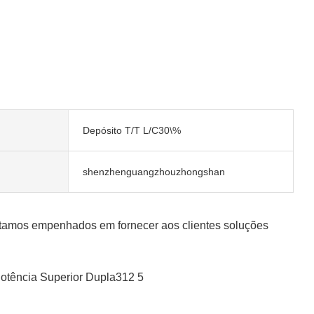
Depósito T/T L/C30\%
shenzhenguangzhouzhongshan
stamos empenhados em fornecer aos clientes soluções