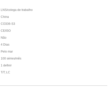
LNS/colega de trabalho
China
CO336-S3
CE/ISO
Não
4 Dias
Pelo mar
100 séries/mês
1 definir
T/T; LC