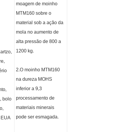
moagem de moinho
MTM160 sobre o
material sob a ação da
mola no aumento de
alta pressão de 800 a
1200 kg.
artzo,
re,
2.O moinho MTM160
ério
na dureza MOHS
inferior a 9,3
nto,
processamento de
, bolo
materiais minerais
o,
pode ser esmagada.
os EUA