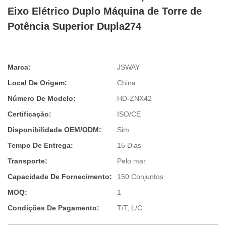
Eixo Elétrico Duplo Máquina de Torre de
Potência Superior Dupla274
Marca:
JSWAY
Local De Origem:
China
Número De Modelo:
HD-ZNX42
Certificação:
ISO/CE
Disponibilidade OEM/ODM:
Sim
Tempo De Entrega:
15 Dias
Transporte:
Pelo mar
Capacidade De Fornecimento:
150 Conjuntos
MOQ:
1
Condições De Pagamento:
T/T, L/C