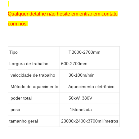
Qualquer detalhe não hesite em entrar em contato
com nós.
Tipo
TB600-2700mm
Largura de trabalho
600-2700mm
velocidade de trabalho
30-100m/min
Método de aquecimento
Aquecimento eletrônico
poder total
50kW, 380V
peso
15tonelada
tamanho geral
23000x2400x3700milímetros