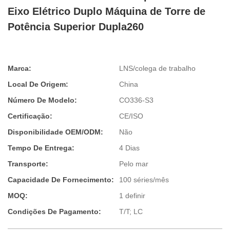
Eixo Elétrico Duplo Máquina de Torre de
Potência Superior Dupla260
Marca:
LNS/colega de trabalho
Local De Origem:
China
Número De Modelo:
CO336-S3
Certificação:
CE/ISO
Disponibilidade OEM/ODM:
Não
Tempo De Entrega:
4 Dias
Transporte:
Pelo mar
Capacidade De Fornecimento:
100 séries/mês
MOQ:
1 definir
Condições De Pagamento:
T/T; LC