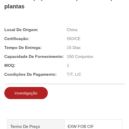
plantas
Local De Origem:
China
Certificação:
ISO/CE
Tempo De Entrega:
15 Dias
Capacidade De Fornecimento:
150 Conjuntos
MOQ:
1
Condições De Pagamento:
T/T, L/C
investigação
Termo De Preço
EXW FOB CIF