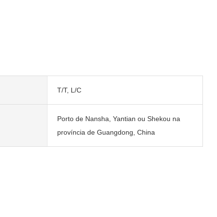
T/T, L/C
Porto de Nansha, Yantian ou Shekou na
província de Guangdong, China