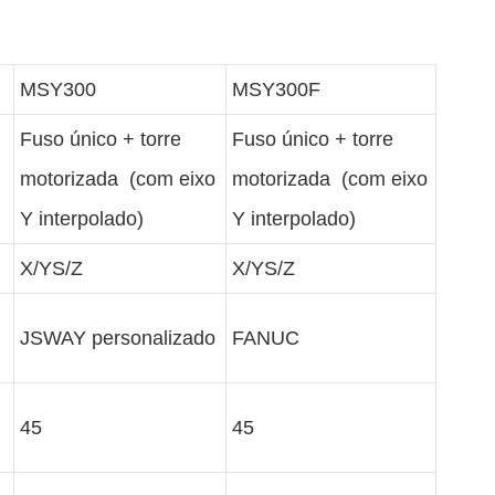
MSY300
MSY300F
Fuso único + torre
Fuso único + torre
motorizada (com eixo
motorizada (com eixo
Y interpolado)
Y interpolado)
X/YS/Z
X/YS/Z
JSWAY personalizado
FANUC
45
45