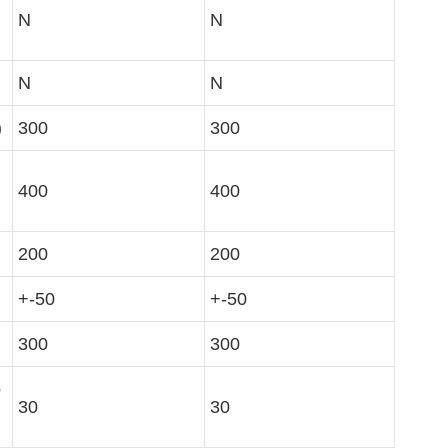
N
N
N
N
)
300
300
400
400
200
200
+-50
+-50
300
300
o
30
30