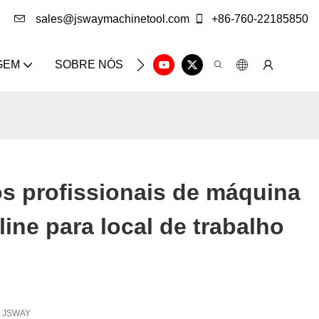
sales@jswaymachinetool.com
+86-760-22185850
GEM
SOBRE NÓS
SOLUÇÃO
CENTRO DE IN
s profissionais de máquina
line para local de trabalho
JSWAY