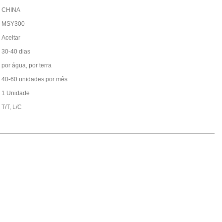
CHINA
MSY300
Aceitar
30-40 dias
por água, por terra
40-60 unidades por mês
1 Unidade
T/T, L/C