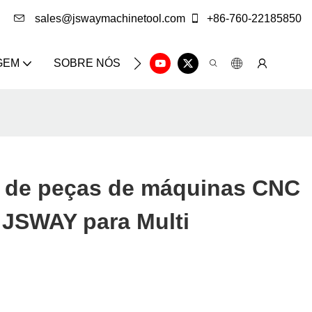
sales@jswaymachinetool.com
+86-760-22185850
GEM
SOBRE NÓS
SOLUÇÃO
CENTRO DE IN
 de peças de máquinas CNC
 JSWAY para Multi