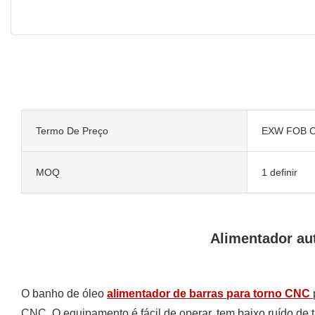
Termo De Preço
EXW FOB C
MOQ
1 definir
Alimentador au
O banho de óleo
alimentador de barras para torno CNC
CNC. O equipamento é fácil de operar, tem baixo ruído de