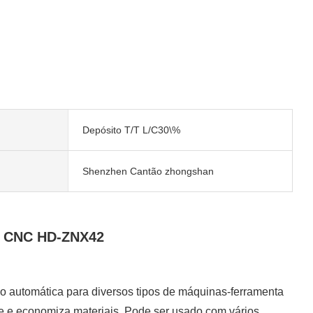
Depósito T/T L/C30\%
Shenzhen Cantão zhongshan
no CNC HD-ZNX42
 automática para diversos tipos de máquinas-ferramenta
te e economiza materiais. Pode ser usado com vários