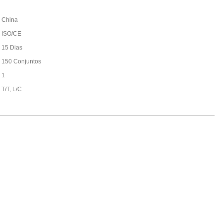
China
ISO/CE
15 Dias
150 Conjuntos
1
T/T, L/C