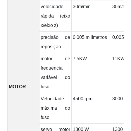
velocidade
30m/min
30m/min
rápida (eixo
x/eixo z)
precisão de
0.005 milímetros
0.005 mi
reposição
motor de
7.5KW
11KW
frequência
variável do
MOTOR
fuso
Velocidade
4500 rpm
3000 rp
máxima do
fuso
servo motor
1300 W
1300 W