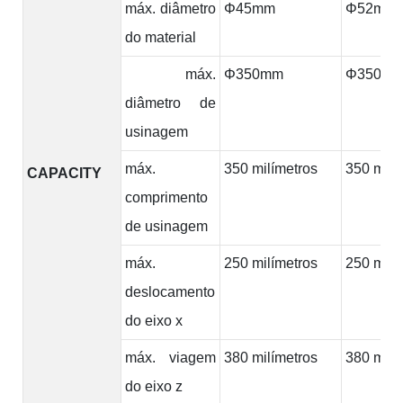
máx. diâmetro
Φ45mm
Φ52mm
do material
máx.
Φ350mm
Φ350m
diâmetro de
usinagem
máx.
350 milímetros
350 milí
CAPACITY
comprimento
de usinagem
máx.
250 milímetros
250 milí
deslocamento
do eixo x
máx. viagem
380 milímetros
380 milí
do eixo z