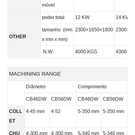
móvel
poder total
12 KW
14 KW
tamanho (mm
2300×1650×1800
2300×16
OTHER
x mm x mm)
N.W.
4000 KGS
4300 K
MACHINING RANGE
Diâmetro
Comprimento
CB46DW
CB56DW
CB46DW
CB56DW
COLL
4-45 mm
4-52
5-350 mm
5-350 mm
ET
CHU
4-300 mm
4-300 mm
5-340 mm
5-340 mm