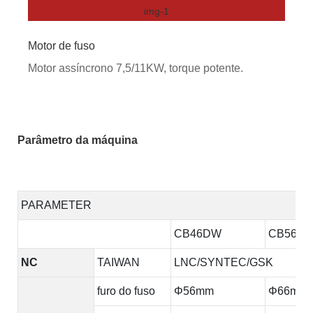
Motor de fuso
Motor assíncrono 7,5/11KW, torque potente.
Parâmetro da máquina
PARAMETER
CB46DW
CB56D
NC
TAIWAN
LNC/SYNTEC/GSK
furo do fuso
Φ56mm
Φ66mm