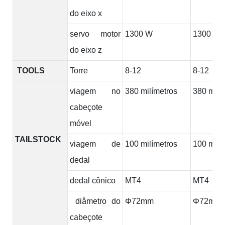
do eixo x
servo motor
1300 W
1300 W
do eixo z
TOOLS
Torre
8-12
8-12
viagem no
380 milímetros
380 milí
cabeçote
móvel
TAILSTOCK
viagem de
100 milímetros
100 milí
dedal
dedal cônico
MT4
MT4
diâmetro do
Φ72mm
Φ72mm
cabeçote