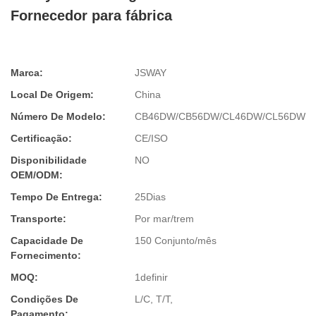
Fornecedor para fábrica
Marca:
JSWAY
Local De Origem:
China
Número De Modelo:
CB46DW/CB56DW/CL46DW/CL56DW
Certificação:
CE/ISO
Disponibilidade
NO
OEM/ODM:
Tempo De Entrega:
25Dias
Transporte:
Por mar/trem
Capacidade De
150 Conjunto/mês
Fornecimento:
MOQ:
1definir
Condições De
L/C, T/T,
Pagamento: