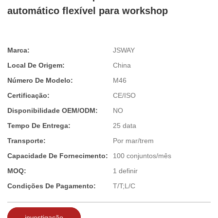
automático flexível para workshop
Marca:
JSWAY
Local De Origem:
China
Número De Modelo:
M46
Certificação:
CE/ISO
Disponibilidade OEM/ODM:
NO
Tempo De Entrega:
25 data
Transporte:
Por mar/trem
Capacidade De Fornecimento:
100 conjuntos/mês
MOQ:
1 definir
Condições De Pagamento:
T/T;L/C
investigação