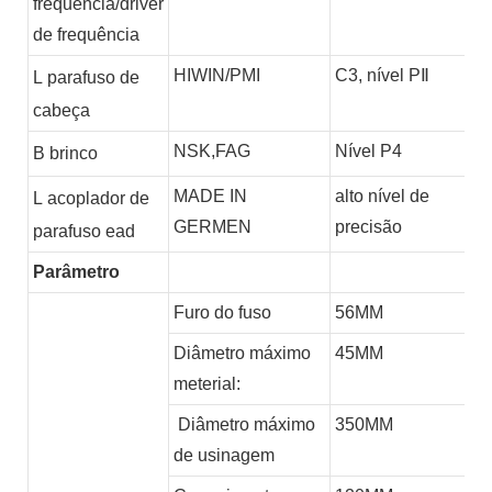
frequência/driver
de frequência
HIWIN/PMI
C3, nível PⅡ
L
parafuso de
cabeça
NSK,FAG
Nível P4
B
brinco
MADE IN
alto nível de
L
acoplador de
GERMEN
precisão
parafuso ead
Parâmetro
Furo do fuso
56MM
Diâmetro máximo
45MM
meterial:
Diâmetro máximo
350MM
de usinagem