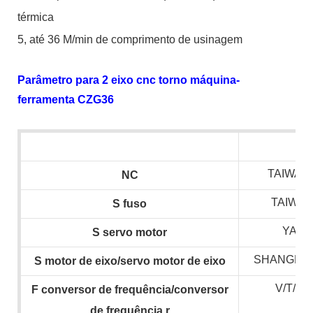
térmica
5, até 36 M/min de comprimento de usinagem
Parâmetro para 2 eixo cnc torno máquina-
ferramenta CZG36
TAIWAN 
NC
TAIWAN
S
fuso
YAS
S
servo motor
SHANGHAI
S
motor de eixo/servo motor de eixo
V/T/H
F
conversor de frequência/conversor
de frequência
r