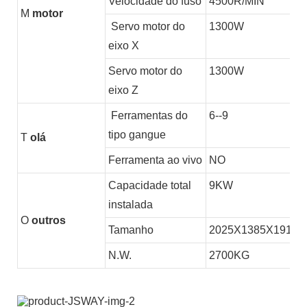
Velocidade do fuso
4500R/MIN
M
motor
Servo motor do
1300W
eixo X
Servo motor do
1300W
eixo Z
Ferramentas do
6--9
tipo gangue
T
olá
Ferramenta ao vivo
NO
Capacidade total
9KW
instalada
O
outros
Tamanho
2025X1385X1910
N.W.
2700KG