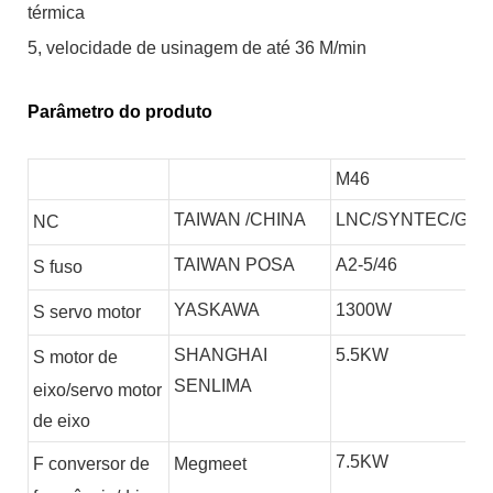
térmica
5, velocidade de usinagem de até 36 M/min
Parâmetro do produto
M46
TAIWAN /CHINA
LNC/SYNTEC/GSK
NC
TAIWAN POSA
A2-5/46
S
fuso
YASKAWA
1300W
S
servo motor
SHANGHAI
5.5KW
S
motor de
SENLIMA
eixo/servo motor
de eixo
7.5KW
F
conversor de
Megmeet