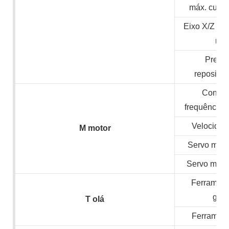
máx. curso
Eixo X/Z em
ráp
Precis
reposici
Conver
frequência/
Velocidad
M
motor
Servo motor
Servo motor
Ferramenta
gan
T
olá
Ferrament