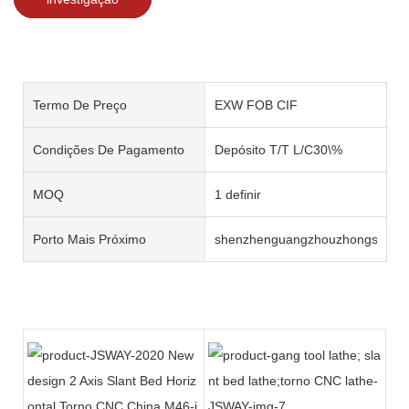
Termo De Preço
EXW FOB CIF
Condições De Pagamento
Depósito T/T L/C30\%
MOQ
1 definir
Porto Mais Próximo
shenzhenguangzhouzhongshan