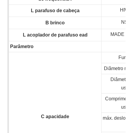
HIWIN
L
parafuso de cabeça
NSK,
B
brinco
MADE IN
L
acoplador de parafuso ead
Parâmetro
Furo d
Diâmetro máx
Diâmetro 
usin
Comprimento
usin
C
apacidade
máx. deslocam