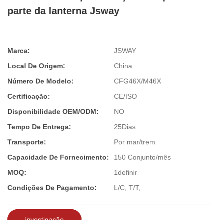
parte da lanterna Jsway
Marca:
JSWAY
Local De Origem:
China
Número De Modelo:
CFG46X/M46X
Certificação:
CE/ISO
Disponibilidade OEM/ODM:
NO
Tempo De Entrega:
25Dias
Transporte:
Por mar/trem
Capacidade De Fornecimento:
150 Conjunto/mês
MOQ:
1definir
Condições De Pagamento:
L/C, T/T,
investigação