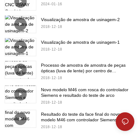
2024
01
16
Visualização de amostra de usinagem-2
2018
12
18
Visualização de amostra de usinagem-1
2018
12
18
Processo de amostra de amostra de peças
ópticas (luva de lente) por centro de
torneamento de metal B8D
2018
12
18
Novo modelo M46 com rosca do controlador
Siemens e resultado do teste de arco
2018
12
18
Resultado do teste da face final do novo
modelo M46 com controlador Siemens (2)
2018
12
18