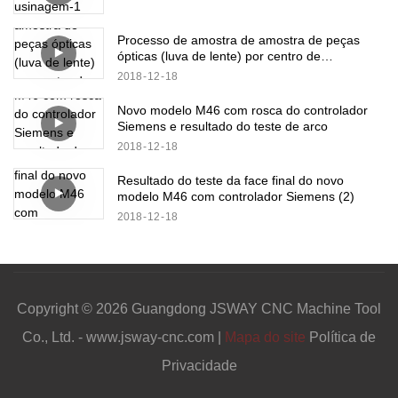
Processo de amostra de amostra de peças
ópticas (luva de lente) por centro de
torneamento de metal B8D
2018
12
18
Novo modelo M46 com rosca do controlador
Siemens e resultado do teste de arco
2018
12
18
Resultado do teste da face final do novo
modelo M46 com controlador Siemens (2)
2018
12
18
Copyright © 2026 Guangdong JSWAY CNC Machine Tool
Co., Ltd. - www.jsway-cnc.com |
Mapa do site
Política de
Privacidade