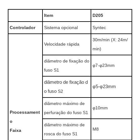
Item
D205
Controlador
Sistema opcional
Syntec
30m/min (X: 24m/
Velocidade rápida
min)
diâmetro de fixação do
φ7-φ23mm
fuso S1
diâmetro de fixação d
φ5-φ23mm
o fuso
S2
diâmetro máximo de
φ10mm
Processament
perfuração do fuso S1
o
diâmetro máximo de
M8
Faixa
rosca do fuso S1