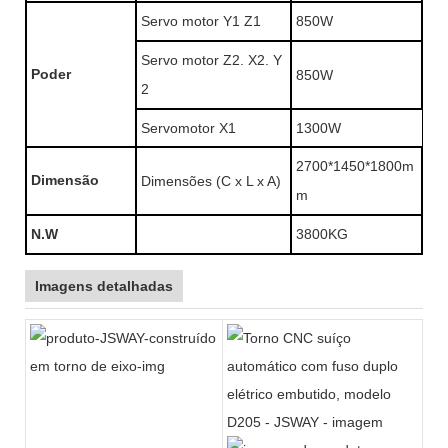
Servo motor Y1 Z1
850W
Servo motor Z2. X2. Y
Poder
850W
2
Servomotor X1
1300W
2700*1450*1800m
Dimensão
Dimensões (C x L x A)
m
N.W
3800KG
Imagens detalhadas