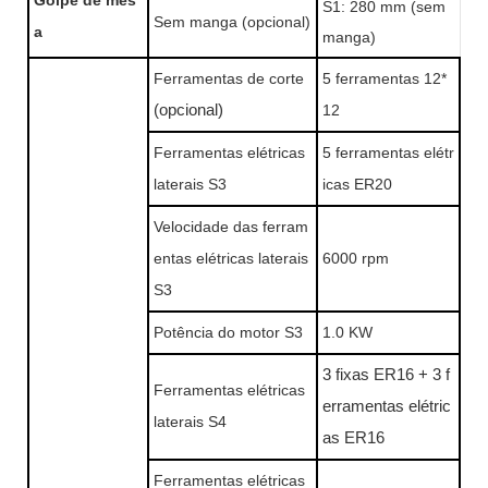
Golpe de mes
S1: 280 mm (sem
Sem manga (opcional)
a
manga)
Ferramentas de corte
5 ferramentas 12*
(opcional)
12
Ferramentas elétricas
5 ferramentas elétr
laterais S3
icas ER20
Velocidade das ferram
entas elétricas laterais
6000 rpm
S3
Potência do motor S3
1.0 KW
3 fixas ER16 + 3 f
Ferramentas elétricas
erramentas elétric
laterais S4
as ER16
Ferramentas elétricas